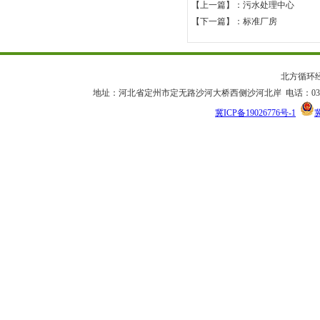
【上一篇】：污水处理中心
【下一篇】：标准厂房
北方循环
地址：河北省定州市定无路沙河大桥西侧沙河北岸 电话：0312-2592666/2
冀ICP备19026776号-1
冀