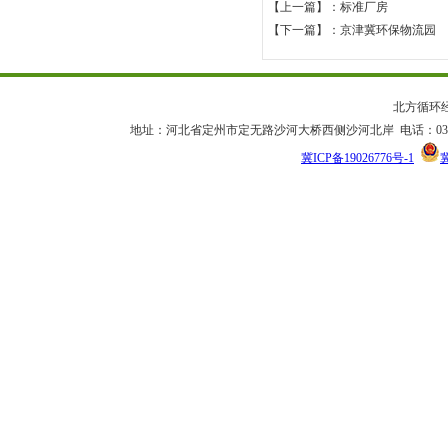
【上一篇】：标准厂房
【下一篇】：京津冀环保物流园
北方循环
地址：河北省定州市定无路沙河大桥西侧沙河北岸 电话：0312-2592666/2
冀ICP备19026776号-1
冀